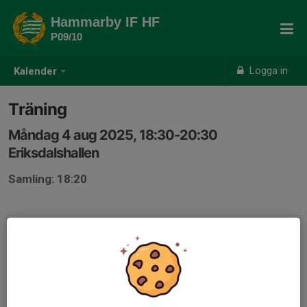
Hammarby IF HF
P09/10
Logga in
Kalender
Träning
Måndag 4 aug 2025, 18:30-20:30
Eriksdalshallen
Samling: 18:20