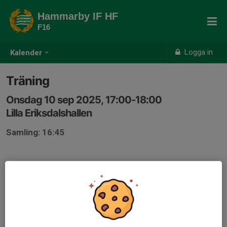
Hammarby IF HF
F16
Logga in
Kalender
Träning
Onsdag 10 sep 2025, 17:00-18:00
Lilla Eriksdalshallen
Samling: 16:45