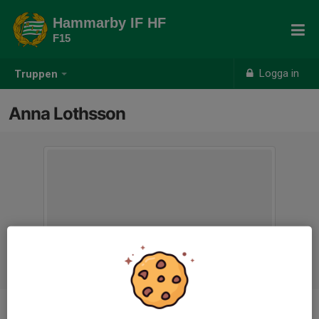
Hammarby IF HF
F15
Logga in
Truppen
Anna Lothsson
Ålder
49 år