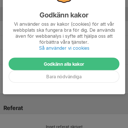
38. Holly Sjölund Delehag
Godkänn kakor
Ledare
Vi använder oss av kakor (cookies) för att vår
Firat Tümtürk
Målvaktstränare
webbplats ska fungera bra för dig. De används
även för webbanalys i syfte att hjälpa oss att
förbättra våra tjänster.
Julia Nylin
Huvudtränare
Så använder vi cookies
Lisa Bergbom
Lagledare
Godkänn alla kakor
Sofie Wrede
Tränare
Bara nödvändiga
Viktor Wrede
Assisterande tränare
Referat
Inget referat skrivet