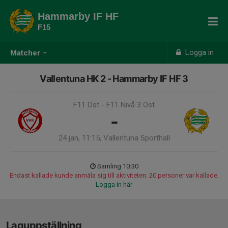
Hammarby IF HF
F15
Logga in
Matcher
Vallentuna HK 2 - Hammarby IF HF 3
F11 Öst - F11 Nivå 3 Öst
-
24 jan, 11:15, Vallentuna Sporthall
Samling 10:30
Endast kallade kunde anmäla sig till aktiviteten. 20 personer var kallade.
Logga in här
Laguppställning