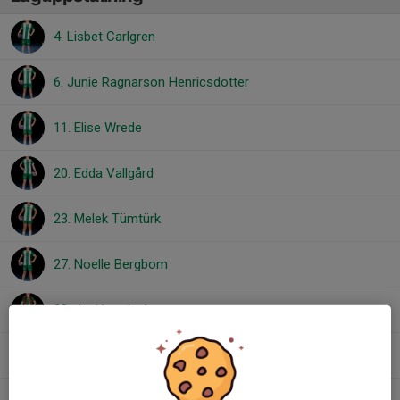
4. Lisbet Carlgren
6. Junie Ragnarson Henricsdotter
11. Elise Wrede
20. Edda Vallgård
23. Melek Tümtürk
27. Noelle Bergbom
28. Juni Landeskog
34. Natalie Ek