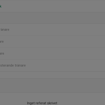
k
ränare
are
are
sterande tränare
Inget referat skrivet