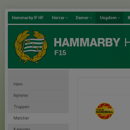
Hammarby IF HF
Herrar
Damer
Ungdom
B
F15
Hem
Nyheter
Truppen
Matcher
Kalender