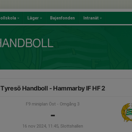
ollskola
Läger
Bajenfonden
Intranät
Tyresö Handboll - Hammarby IF HF 2
F9 miniplan Öst - Omgång 3
-
16 nov 2024, 11:45, Slottshallen