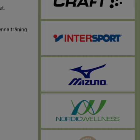
t.
enna träning.