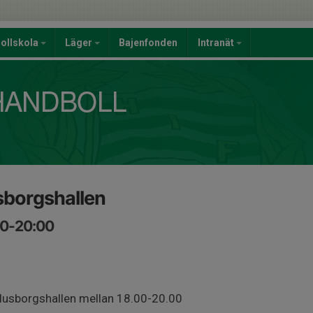
ollskola
Läger
Bajenfonden
Intranät
usborgshallen
00-20:00
ellusborgshallen mellan 18.00-20.00