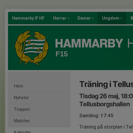
Hammarby IF HF
Herrar
Damer
Ungdom
B
F15
Träning i Tell
Hem
Tisdag 26 maj, 18:
Nyheter
Tellusborgshallen
Truppen
Samling: 17:45
Matcher
Träning på storplan i T
Kalender