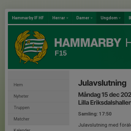
Hammarby IF HF
Herrar
Damer
Ungdom
B
F15
Julavslutning
Hem
Måndag 15 dec 202
Nyheter
Lilla Eriksdalshalle
Truppen
Samling: 17:50
Matcher
Julavslutning med föräld
Kalender