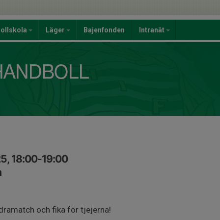
ollskola
Läger
Bajenfonden
Intranät
5, 18:00-19:00
n
ramatch och fika för tjejerna!