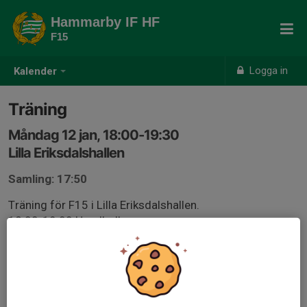
Hammarby IF HF
F15
Logga in
Kalender
Träning
Måndag 12 jan, 18:00-19:30
Lilla Eriksdalshallen
Samling: 17:50
Träning för F15 i Lilla Eriksdalshallen.
18.00-19.00 Handboll
19.00-19.30 Fys
Medtag vattenflaska, inneskor och kläder för utefys så
länge vädret tillåter.