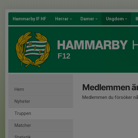
Hammarby IF HF
Herrar
Damer
Ungdom
B
F12
Medlemmen är
Hem
Medlemmen du försöker nå 
Nyheter
Truppen
Matcher
Statistik