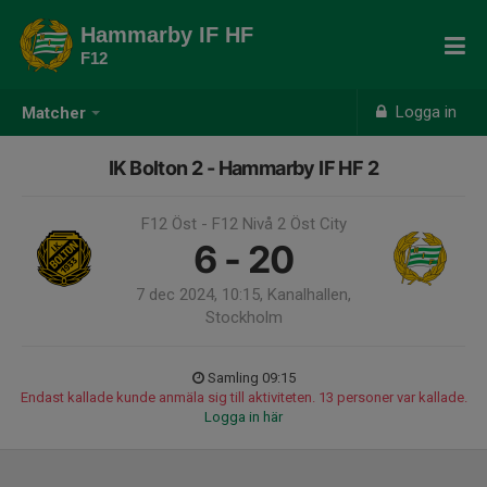
Hammarby IF HF
F12
Logga in
Matcher
IK Bolton 2 - Hammarby IF HF 2
F12 Öst - F12 Nivå 2 Öst City
6 - 20
7 dec 2024, 10:15, Kanalhallen,
Stockholm
Samling 09:15
Endast kallade kunde anmäla sig till aktiviteten. 13 personer var kallade.
Logga in här