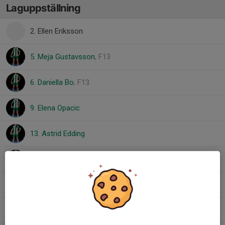
Laguppställning
2. Ellen Eriksson
5. Meja Gustavsson
, F13
6. Daniella Bo
, F13
9. Elena Opacic
13. Astrid Edding
14. Daphne Mårtelius
16. Edda Engel
, F13
29. Juni Jensen