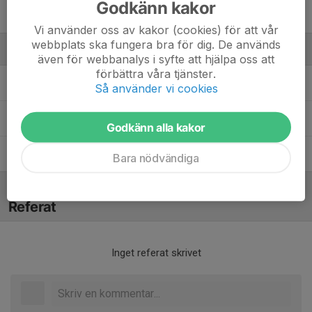
Godkänn kakor
33. Jinda Basdas
Vi använder oss av kakor (cookies) för att vår
webbplats ska fungera bra för dig. De används
Ledare
även för webbanalys i syfte att hjälpa oss att
förbättra våra tjänster.
Bertil Andersson
Tränare
Så använder vi cookies
Emma Lindström
Assisterande tränare
Godkänn alla kakor
Viktor Malmberg
Huvudtränare
Bara nödvändiga
Referat
Inget referat skrivet