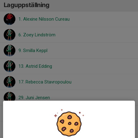
Laguppställning
1. Alexine Nilsson Cureau
6. Zoey Lindström
9. Smilla Keppl
13. Astrid Edding
17. Rebecca Stavropoulou
29. Juni Jensen
31. Henna Mevic
33. Jinda Basdas