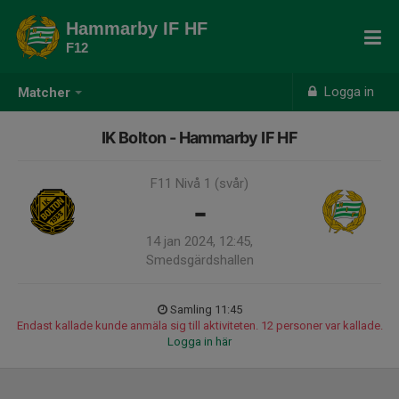
Hammarby IF HF
F12
Logga in
Matcher
IK Bolton - Hammarby IF HF
F11 Nivå 1 (svår)
-
14 jan 2024, 12:45,
Smedsgärdshallen
Samling 11:45
Endast kallade kunde anmäla sig till aktiviteten. 12 personer var kallade.
Logga in här