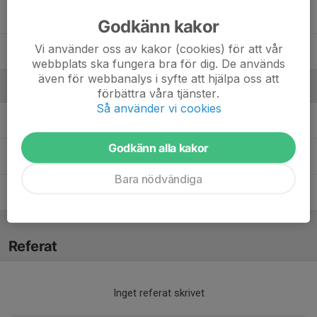
36. Ellen Rosengren
Godkänn kakor
Vi använder oss av kakor (cookies) för att vår
38. Amanda Hjortheden
webbplats ska fungera bra för dig. De används
även för webbanalys i syfte att hjälpa oss att
Ledare
förbättra våra tjänster.
Så använder vi cookies
Bertil Andersson
Tränare
Godkänn alla kakor
Emma Lindström
Assisterande tränare
Bara nödvändiga
Viktor Malmberg
Huvudtränare
Referat
Inget referat skrivet