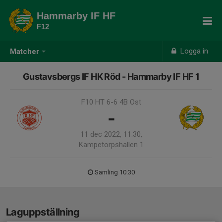
Hammarby IF HF
F12
Logga in
Matcher
Gustavsbergs IF HK Röd - Hammarby IF HF 1
F10 HT 6-6 4B Ost
-
11 dec 2022, 11:30,
Kämpetorpshallen 1
Samling 10:30
Laguppställning