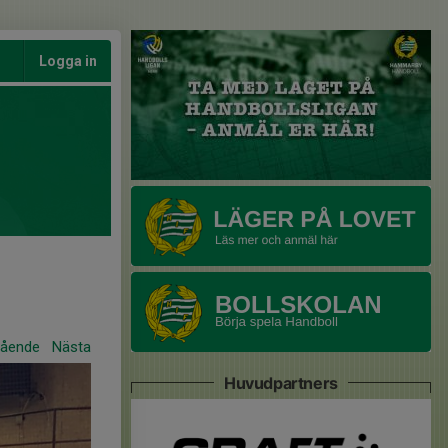
Logga in
gående
Nästa
Huvudpartners