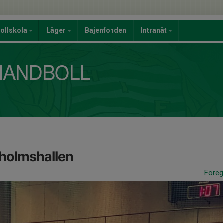
ollskola
Läger
Bajenfonden
Intranät
eholmshallen
Före