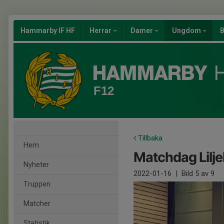
Hammarby IF HF
Herrar
Damer
Ungdom
B
F12
Tillbaka
Hem
Matchdag Lilj
Nyheter
2022-01-16
|
Bild
5
av 9
Truppen
Matcher
Statistik