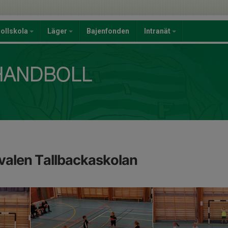
ollskola
Läger
Bajenfonden
Intranät
valen Tallbackaskolan