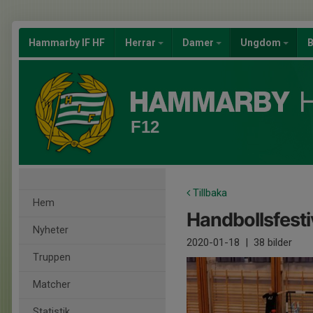
Hammarby IF HF
Herrar
Damer
Ungdom
B
F12
Tillbaka
Hem
Handbollsfesti
Nyheter
2020-01-18
|
38 bilder
Truppen
Matcher
Statistik