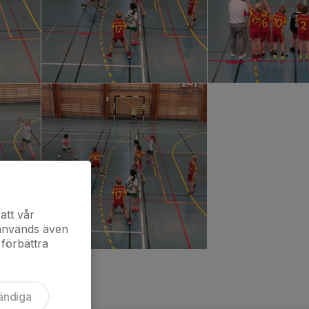
att vår
 används även
 förbättra
ändiga