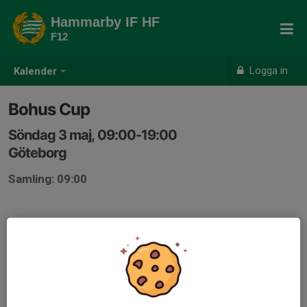
Hammarby IF HF
F12
Logga in
Kalender
Bohus Cup
Söndag 3 maj, 09:00-19:00
Göteborg
Samling: 09:00