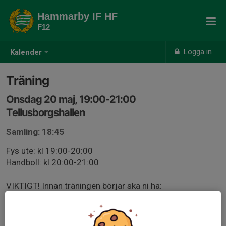
Hammarby IF HF
F12
Logga in
Kalender
Träning
Onsdag 20 maj, 19:00-21:00
Tellusborgshallen
Samling: 18:45
Fys ute: kl 19:00-20:00
Handboll: kl.20:00-21:00
VIKTIGT! Innan träningen börjar ska ni ha:
- Ätit mellanmål
- Fyllt på vattenflaskan
- Tagit av smycken alternativt tejpat