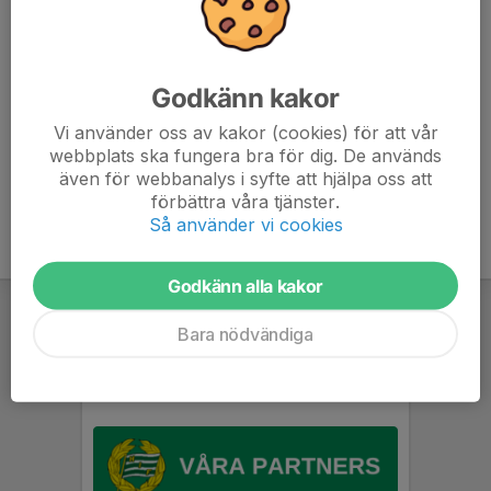
- Tejpat Knä/Armbågar/Fötter om det behövs
- Satt upp håret
- Varit på toaletten
- Bytt om till träningskläder
Godkänn kakor
- Gjort knä och axelkontroll
Vi använder oss av kakor (cookies) för att vår
- Vara helt redo när träningen startar!
webbplats ska fungera bra för dig. De används
även för webbanalys i syfte att hjälpa oss att
förbättra våra tjänster.
Så använder vi cookies
Godkänn alla kakor
Bara nödvändiga