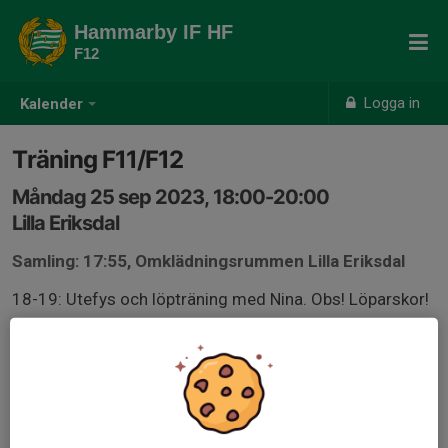
Hammarby IF HF
F12
Logga in
Kalender
Träning F11/F12
Måndag 25 sep 2023, 18:00-20:00
Lilla Eriksdal
Samling: 17:55, Omklädningsrummen Lilla Eriksdal
18-19: Utefys och löpträning med Nina. Obs! Löparskor!
19-20: Halltid. Inneskor.
Kom ihåg vattenflaska.