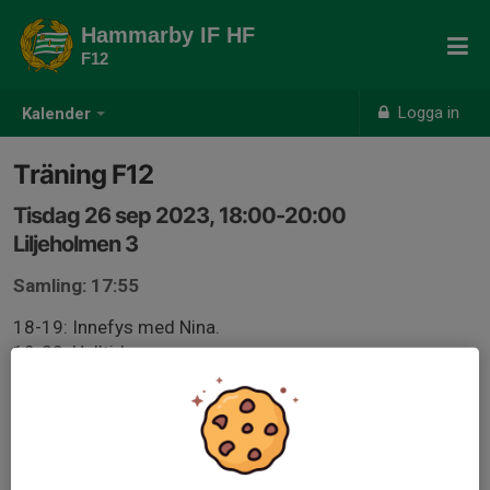
Hammarby IF HF
F12
Logga in
Kalender
Träning F12
Tisdag 26 sep 2023, 18:00-20:00
Liljeholmen 3
Samling: 17:55
18-19: Innefys med Nina.
19-20: Halltid
Glöm ej inneskor och vattenflaska.