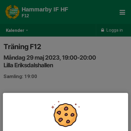
Hammarby IF HF
F12
Logga in
Kalender
Träning F12
Måndag 29 maj 2023, 19:00-20:00
Lilla Eriksdalshallen
Samling: 19:00