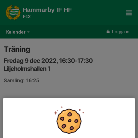
Hammarby IF HF
F12
Logga in
Kalender
Träning
Fredag 9 dec 2022, 16:30-17:30
Liljeholmshallen 1
Samling: 16:25