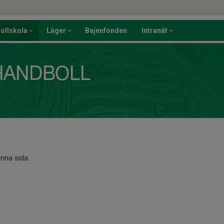
ollskola
Läger
Bajenfonden
Intranät
enna sida.