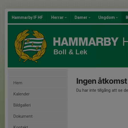
Hammarby IF HF
Herrar
Damer
Ungdom
B
Boll & Lek
Ingen åtkomst
Hem
Du har inte tillgång att se d
Kalender
Bildgalleri
Dokument
Kontakt