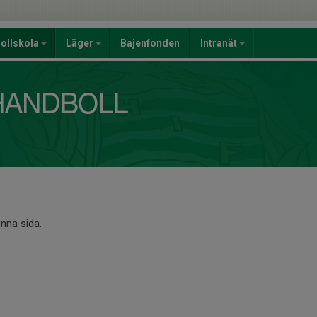
ollskola
Läger
Bajenfonden
Intranät
enna sida.