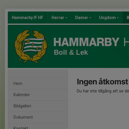
Hammarby IF HF
Herrar
Damer
Ungdom
B
Boll & Lek
Ingen åtkomst
Hem
Du har inte tillgång att se d
Kalender
Bildgalleri
Dokument
Kontakt