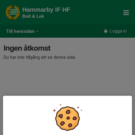
Hammarby IF HF
Boll & Lek
Logga in
Till hemsidan
Ingen åtkomst
Du har inte tillgång att se denna sida.