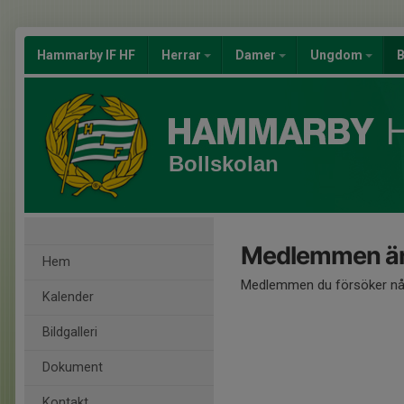
Hammarby IF HF
Herrar
Damer
Ungdom
B
Bollskolan
Medlemmen är
Hem
Medlemmen du försöker nå 
Kalender
Bildgalleri
Dokument
Kontakt