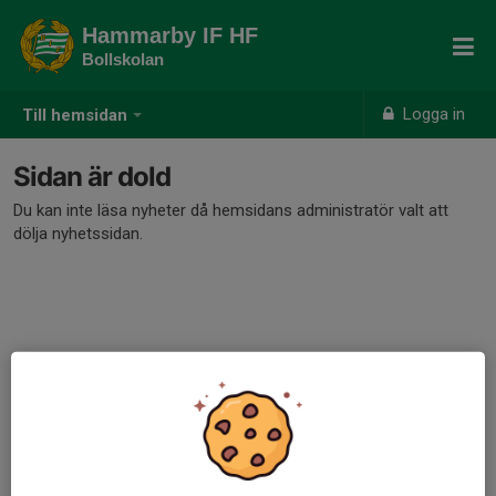
Hammarby IF HF
Bollskolan
Logga in
Till hemsidan
Sidan är dold
Du kan inte läsa nyheter då hemsidans administratör valt att
dölja nyhetssidan.