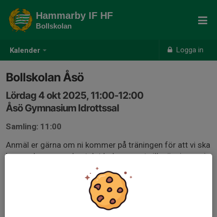
Hammarby IF HF
Bollskolan
Logga in
Kalender
Bollskolan Åsö
Lördag 4 okt 2025, 11:00-12:00
Åsö Gymnasium Idrottssal
Samling: 11:00
Anmäl er gärna om ni kommer på träningen för att vi ska
kunna planera med antalet ledare samt vilka övningar vi
kör baserat på antalet barn