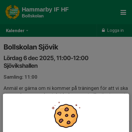
Hammarby IF HF
Bollskolan
Logga in
Kalender
Bollskolan Sjövik
Lördag 6 dec 2025, 11:00-12:00
Sjövikshallen
Samling: 11:00
Anmäl er gärna om ni kommer på träningen för att vi ska
kunna planera med antalet ledare samt vilka övningar vi
kör baserat på antalet barn