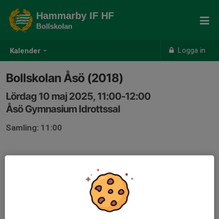
Hammarby IF HF
Bollskolan
Logga in
Kalender
Bollskolan Åsö (2018)
Lördag 10 maj 2025, 11:00-12:00
Åsö Gymnasium Idrottssal
Samling: 11:00