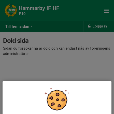
Hammarby IF HF
P10
Logga in
Till hemsidan
Dold sida
Sidan du försöker nå är dold och kan endast nås av föreningens
administratörer.