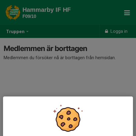
Hammarby IF HF
F09/10
Logga in
Truppen
Medlemmen är borttagen
Medlemmen du försöker nå är borttagen från hemsidan.